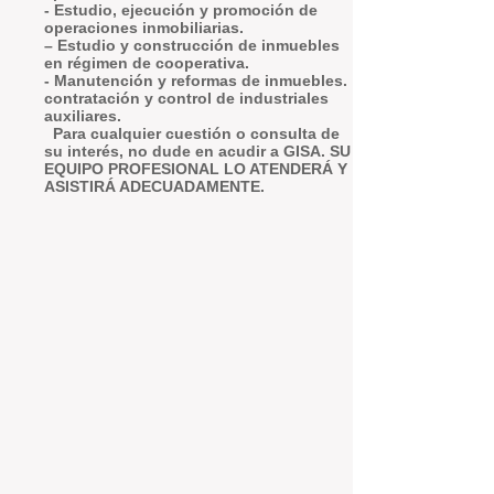
- Estudio, ejecución y promoción de
operaciones inmobiliarias.
– Estudio y construcción de inmuebles
en régimen de cooperativa.
- Manutención y reformas de inmuebles.
contratación y control de industriales
auxiliares.
Para cualquier cuestión o consulta de
su interés, no dude en acudir a GISA. SU
EQUIPO PROFESIONAL LO ATENDERÁ Y
ASISTIRÁ ADECUADAMENTE.