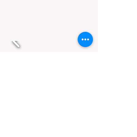
VENDU
APPARTEMENT CENTRAL AVEC
TROIS CHAMBRES TOUT EXTÉRIEUR
À ENCAMP
C'est un appartement de 100 m2 avec 3
chambres doubles avec placards et
entièrement extérieur. salon avec
cheminée et sortie sur une terrasse
(balcon avec une très belle vue face à à