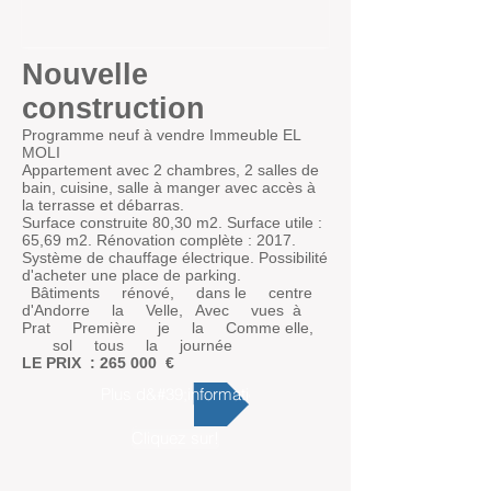
Nouvelle
construction
Programme neuf à vendre Immeuble EL
MOLI
Appartement avec 2 chambres, 2 salles de
bain, cuisine, salle à manger avec accès à
la terrasse et débarras.
Surface construite 80,30 m2. Surface utile :
65,69 m2. Rénovation complète : 2017.
Système de chauffage électrique.
Possibilité
d'acheter une place de parking.
Bâtiments
rénové,
dans le
centre
d'Andorre
la
Velle,
Avec
vues
à
Prat
Première
je
la
Comme elle,
sol
tous
la
journée
LE PRIX
: 265 000
€
Plus d&#39;information
Cliquez sur!