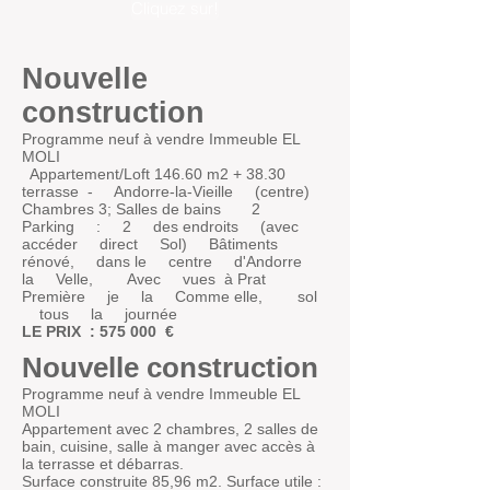
Cliquez sur!
Nouvelle
construction
Programme neuf à vendre Immeuble EL
MOLI
Appartement/Loft 146.60 m2 + 38.30
terrasse
-
Andorre-la-Vieille
(centre)
Chambres 3; Salles de bains
2
Parking
:
2
des endroits
(avec
accéder
direct
Sol)
Bâtiments
rénové,
dans le
centre
d'Andorre
la
Velle,
Avec
vues
à Prat
Première
je
la
Comme elle,
sol
tous
la
journée
LE PRIX
: 575 000
€
Nouvelle construction
Programme neuf à vendre Immeuble EL
MOLI
Appartement avec 2 chambres, 2 salles de
bain, cuisine, salle à manger avec accès à
la terrasse et débarras.
Surface construite 85,96 m2. Surface utile :